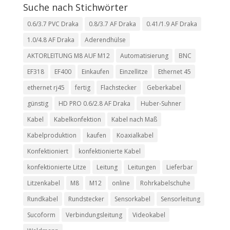
Suche nach Stichwörter
0.6/3.7 PVC Draka
0.8/3.7 AF Draka
0.41/1.9 AF Draka
1.0/4.8 AF Draka
Aderendhülse
AKTORLEITUNG M8 AUF M12
Automatisierung
BNC
EF318
EF400
Einkaufen
Einzellitze
Ethernet 45
ethernet rj45
fertig
Flachstecker
Geberkabel
günstig
HD PRO 0.6/2.8 AF Draka
Huber-Suhner
Kabel
Kabelkonfektion
Kabel nach Maß
Kabelproduktion
kaufen
Koaxialkabel
Konfektioniert
konfektionierte Kabel
konfektionierte Litze
Leitung
Leitungen
Lieferbar
Litzenkabel
M8
M12
online
Rohrkabelschuhe
Rundkabel
Rundstecker
Sensorkabel
Sensorleitung
Sucoform
Verbindungsleitung
Videokabel