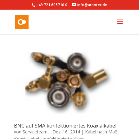
+49 721 605710 0
info@arnotec.de
BNC auf SMA konfektioniertes Koaxialkabel
von
Serviceteam
|
Dez. 16, 2014
|
Kabel nach Maß
,
Koaxialkabel
,
konfektionierte Kabel