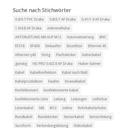
Suche nach Stichwörter
0.6/3.7 PVC Draka
0.8/3.7 AF Draka
0.41/1.9 AF Draka
1.0/4.8 AF Draka
Aderendhülse
AKTORLEITUNG M8 AUF M12
Automatisierung
BNC
EF318
EF400
Einkaufen
Einzellitze
Ethernet 45
ethernet rj45
fertig
Flachstecker
Geberkabel
günstig
HD PRO 0.6/2.8 AF Draka
Huber-Suhner
Kabel
Kabelkonfektion
Kabel nach Maß
Kabelproduktion
kaufen
Koaxialkabel
Konfektioniert
konfektionierte Kabel
konfektionierte Litze
Leitung
Leitungen
Lieferbar
Litzenkabel
M8
M12
online
Rohrkabelschuhe
Rundkabel
Rundstecker
Sensorkabel
Sensorleitung
Sucoform
Verbindungsleitung
Videokabel