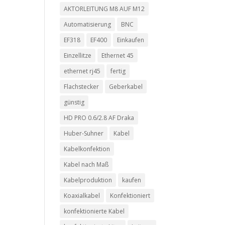
AKTORLEITUNG M8 AUF M12
Automatisierung
BNC
EF318
EF400
Einkaufen
Einzellitze
Ethernet 45
ethernet rj45
fertig
Flachstecker
Geberkabel
günstig
HD PRO 0.6/2.8 AF Draka
Huber-Suhner
Kabel
Kabelkonfektion
Kabel nach Maß
Kabelproduktion
kaufen
Koaxialkabel
Konfektioniert
konfektionierte Kabel