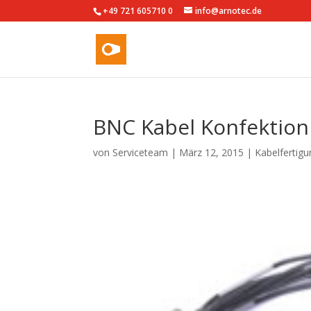
+49 721 605710 0
info@arnotec.de
BNC Kabel Konfektion
von
Serviceteam
|
März 12, 2015
|
Kabelfertigu